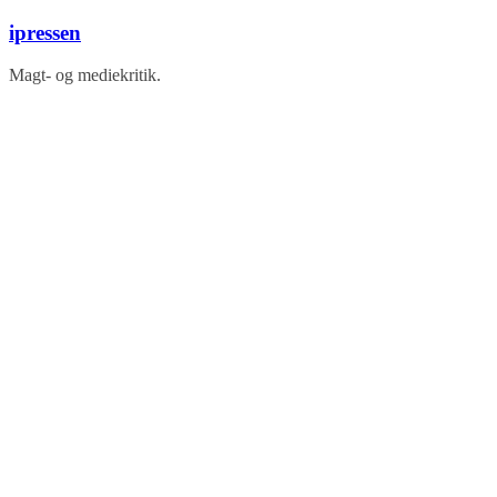
Skip
ipressen
to
content
Magt- og mediekritik.