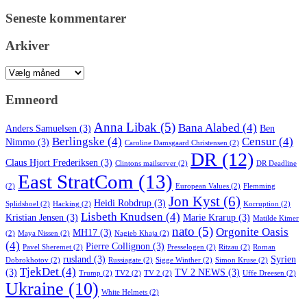
Seneste kommentarer
Arkiver
Arkiver
Emneord
Anna Libak
(5)
Bana Alabed
(4)
Anders Samuelsen
(3)
Ben
Berlingske
(4)
Censur
(4)
Nimmo
(3)
Caroline Damsgaard Christensen
(2)
DR
(12)
Claus Hjort Frederiksen
(3)
Clintons mailserver
(2)
DR Deadline
East StratCom
(13)
(2)
European Values
(2)
Flemming
Jon Kyst
(6)
Heidi Robdrup
(3)
Splidsboel
(2)
Hacking
(2)
Korruption
(2)
Lisbeth Knudsen
(4)
Kristian Jensen
(3)
Marie Krarup
(3)
Matilde Kimer
nato
(5)
Orgonite Oasis
MH17
(3)
(2)
Maya Nissen
(2)
Nagieb Khaja
(2)
(4)
Pierre Collignon
(3)
Pavel Sheremet
(2)
Presselogen
(2)
Ritzau
(2)
Roman
rusland
(3)
Syrien
Dobrokhotov
(2)
Russiagate
(2)
Sigge Winther
(2)
Simon Kruse
(2)
TjekDet
(4)
(3)
TV 2 NEWS
(3)
Trump
(2)
TV2
(2)
TV 2
(2)
Uffe Dreesen
(2)
Ukraine
(10)
White Helmets
(2)