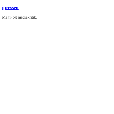
Skip
ipressen
to
content
Magt- og mediekritik.