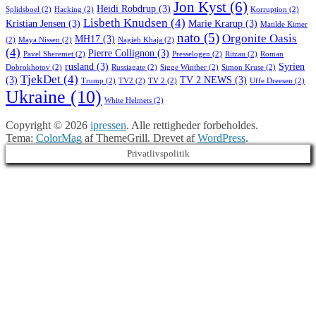
Jon Kyst
(6)
Heidi Robdrup
(3)
Splidsboel
(2)
Hacking
(2)
Korruption
(2)
Lisbeth Knudsen
(4)
Kristian Jensen
(3)
Marie Krarup
(3)
Matilde Kimer
nato
(5)
Orgonite Oasis
MH17
(3)
(2)
Maya Nissen
(2)
Nagieb Khaja
(2)
(4)
Pierre Collignon
(3)
Pavel Sheremet
(2)
Presselogen
(2)
Ritzau
(2)
Roman
rusland
(3)
Syrien
Dobrokhotov
(2)
Russiagate
(2)
Sigge Winther
(2)
Simon Kruse
(2)
TjekDet
(4)
(3)
TV 2 NEWS
(3)
Trump
(2)
TV2
(2)
TV 2
(2)
Uffe Dreesen
(2)
Ukraine
(10)
White Helmets
(2)
Copyright © 2026
ipressen
. Alle rettigheder forbeholdes.
Tema:
ColorMag
af ThemeGrill. Drevet af
WordPress
.
Privatlivspolitik