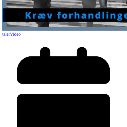
taler
Video