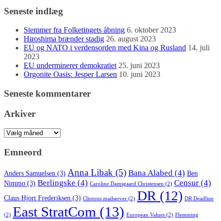
Seneste indlæg
Stemmer fra Folketingets åbning
6. oktober 2023
Hiroshima brænder stadig
26. august 2023
EU og NATO i verdensorden med Kina og Rusland
14. juli
2023
EU underminerer demokratiet
25. juni 2023
Orgonite Oasis: Jesper Larsen
10. juni 2023
Seneste kommentarer
Arkiver
Arkiver
Emneord
Anna Libak
(5)
Bana Alabed
(4)
Anders Samuelsen
(3)
Ben
Berlingske
(4)
Censur
(4)
Nimmo
(3)
Caroline Damsgaard Christensen
(2)
DR
(12)
Claus Hjort Frederiksen
(3)
Clintons mailserver
(2)
DR Deadline
East StratCom
(13)
(2)
European Values
(2)
Flemming