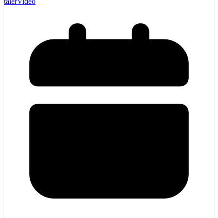
taler
Video