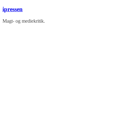
Skip
ipressen
to
content
Magt- og mediekritik.