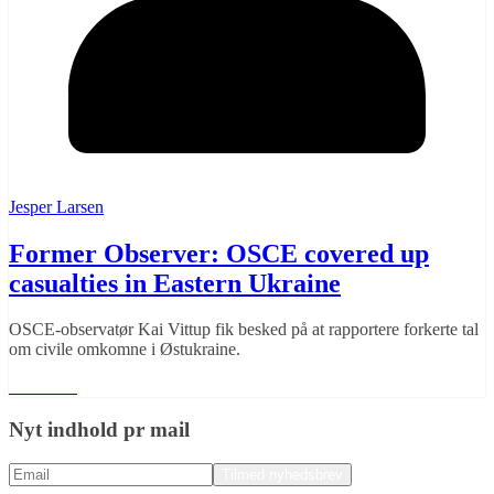
Jesper Larsen
Former Observer: OSCE covered up
casualties in Eastern Ukraine
OSCE-observatør Kai Vittup fik besked på at rapportere forkerte tal
om civile omkomne i Østukraine.
Læs mere
Nyt indhold pr mail