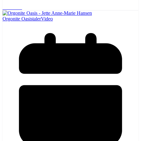
Læs mere
Orgonite Oasis
taler
Video