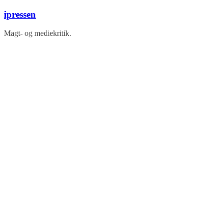
Skip
ipressen
to
content
Magt- og mediekritik.