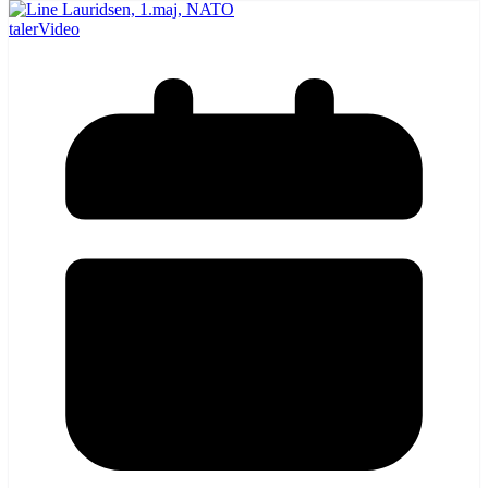
taler
Video