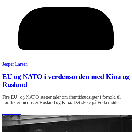
Jesper Larsen
EU og NATO i verdensorden med Kina og
Rusland
Fire EU- og NATO-støtter taler om fremtidsudsigter i forhold til
konflikter med især Rusland og Kina. Det skete på Folkemødet
Læs mere