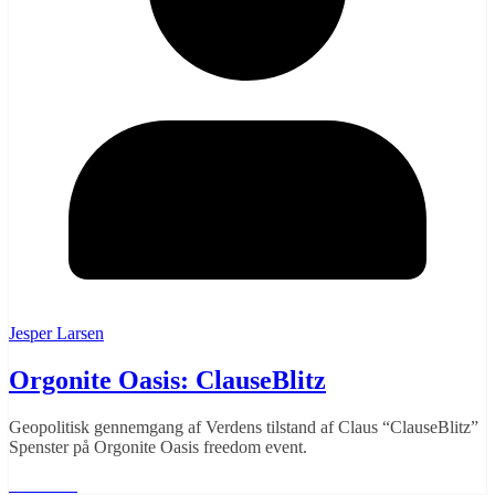
Jesper Larsen
Orgonite Oasis: ClauseBlitz
Geopolitisk gennemgang af Verdens tilstand af Claus “ClauseBlitz”
Spenster på Orgonite Oasis freedom event.
Læs mere