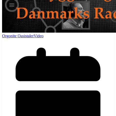
Orgonite Oasis
taler
Video