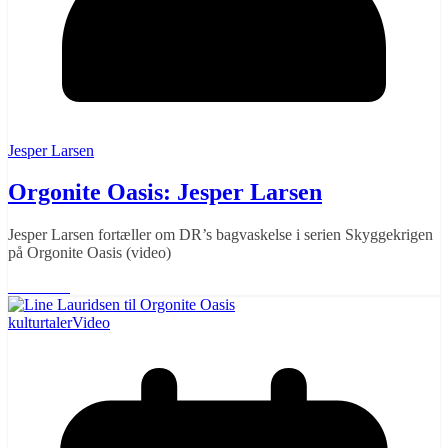
Jesper Larsen
Orgonite Oasis: Jesper Larsen
Jesper Larsen fortæller om DR’s bagvaskelse i serien Skyggekrigen
på Orgonite Oasis (video)
Læs mere
kultur
taler
Video