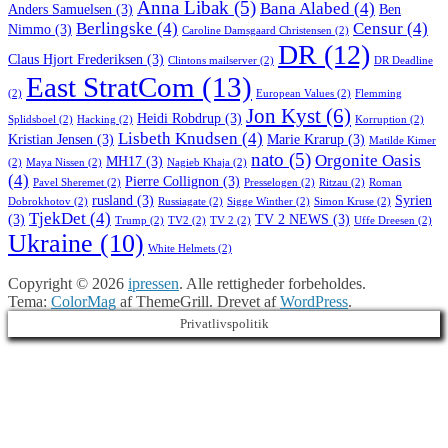
Anna Libak
(5)
Bana Alabed
(4)
Anders Samuelsen
(3)
Ben
Berlingske
(4)
Censur
(4)
Nimmo
(3)
Caroline Damsgaard Christensen
(2)
DR
(12)
Claus Hjort Frederiksen
(3)
Clintons mailserver
(2)
DR Deadline
East StratCom
(13)
(2)
European Values
(2)
Flemming
Jon Kyst
(6)
Heidi Robdrup
(3)
Splidsboel
(2)
Hacking
(2)
Korruption
(2)
Lisbeth Knudsen
(4)
Kristian Jensen
(3)
Marie Krarup
(3)
Matilde Kimer
nato
(5)
Orgonite Oasis
MH17
(3)
(2)
Maya Nissen
(2)
Nagieb Khaja
(2)
(4)
Pierre Collignon
(3)
Pavel Sheremet
(2)
Presselogen
(2)
Ritzau
(2)
Roman
rusland
(3)
Syrien
Dobrokhotov
(2)
Russiagate
(2)
Sigge Winther
(2)
Simon Kruse
(2)
TjekDet
(4)
(3)
TV 2 NEWS
(3)
Trump
(2)
TV2
(2)
TV 2
(2)
Uffe Dreesen
(2)
Ukraine
(10)
White Helmets
(2)
Copyright © 2026
ipressen
. Alle rettigheder forbeholdes.
Tema:
ColorMag
af ThemeGrill. Drevet af
WordPress
.
Privatlivspolitik