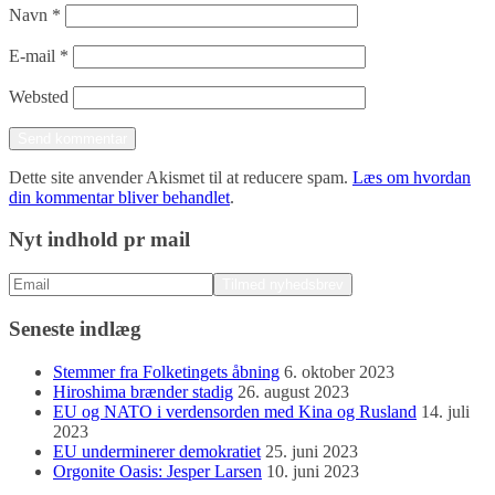
Navn
*
E-mail
*
Websted
Dette site anvender Akismet til at reducere spam.
Læs om hvordan
din kommentar bliver behandlet
.
Nyt indhold pr mail
Seneste indlæg
Stemmer fra Folketingets åbning
6. oktober 2023
Hiroshima brænder stadig
26. august 2023
EU og NATO i verdensorden med Kina og Rusland
14. juli
2023
EU underminerer demokratiet
25. juni 2023
Orgonite Oasis: Jesper Larsen
10. juni 2023