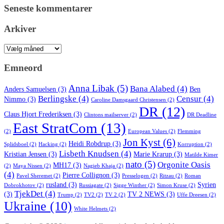
Seneste kommentarer
Arkiver
Arkiver
Emneord
Anna Libak
(5)
Bana Alabed
(4)
Anders Samuelsen
(3)
Ben
Berlingske
(4)
Censur
(4)
Nimmo
(3)
Caroline Damsgaard Christensen
(2)
DR
(12)
Claus Hjort Frederiksen
(3)
Clintons mailserver
(2)
DR Deadline
East StratCom
(13)
(2)
European Values
(2)
Flemming
Jon Kyst
(6)
Heidi Robdrup
(3)
Splidsboel
(2)
Hacking
(2)
Korruption
(2)
Lisbeth Knudsen
(4)
Kristian Jensen
(3)
Marie Krarup
(3)
Matilde Kimer
nato
(5)
Orgonite Oasis
MH17
(3)
(2)
Maya Nissen
(2)
Nagieb Khaja
(2)
(4)
Pierre Collignon
(3)
Pavel Sheremet
(2)
Presselogen
(2)
Ritzau
(2)
Roman
rusland
(3)
Syrien
Dobrokhotov
(2)
Russiagate
(2)
Sigge Winther
(2)
Simon Kruse
(2)
TjekDet
(4)
(3)
TV 2 NEWS
(3)
Trump
(2)
TV2
(2)
TV 2
(2)
Uffe Dreesen
(2)
Ukraine
(10)
White Helmets
(2)