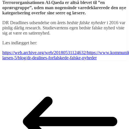
Terrororganisationen Al-Qaeda er altså blevet til ”en
oprørsgruppe”, uden man nogensinde varedeklarerede den nye
kategorisering overfor sine seere og læsere.
DR Deadlines udsendelse om årets
bedste falske nyheder
i 2016 var
pinlig dårlig research. Studieværtens egen bedste falske nyhed viste
sig at være en satirenyhed.
Læs indlægget her:
https://web.archive.org/web/20180531124632/https://www.kommunika
larsen-5/blog/dr-dealines-forfalskede-falske-nyheder