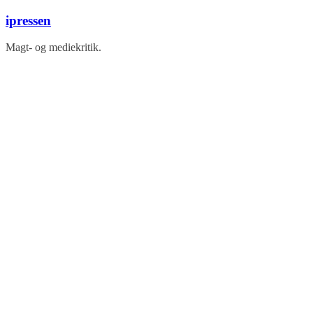
Skip
ipressen
to
content
Magt- og mediekritik.