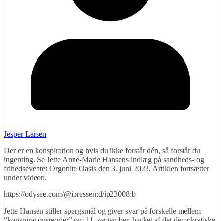
Jesper Larsen
Der er en konspiration og hvis du ikke forstår dén, så forstår du
ingenting. Se Jette Anne-Marie Hansens indlæg på sandheds- og
frihedseventet Orgonite Oasis den 3. juni 2023. Artiklen fortsætter
under videon.
https://odysee.com/@ipressen:d/ip23008:b
Jette Hansen stiller spørgsmål og giver svar på forskelle mellem
“konspirationsteorier” om 11. september, hacket af det demokratiske