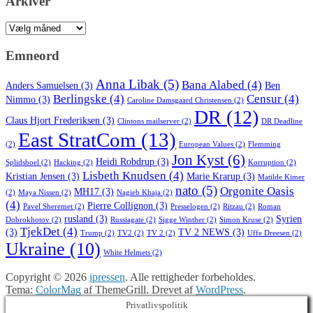
Arkiver
Arkiver
Emneord
Anna Libak
(5)
Bana Alabed
(4)
Anders Samuelsen
(3)
Ben
Berlingske
(4)
Censur
(4)
Nimmo
(3)
Caroline Damsgaard Christensen
(2)
DR
(12)
Claus Hjort Frederiksen
(3)
Clintons mailserver
(2)
DR Deadline
East StratCom
(13)
(2)
European Values
(2)
Flemming
Jon Kyst
(6)
Heidi Robdrup
(3)
Splidsboel
(2)
Hacking
(2)
Korruption
(2)
Lisbeth Knudsen
(4)
Kristian Jensen
(3)
Marie Krarup
(3)
Matilde Kimer
nato
(5)
Orgonite Oasis
MH17
(3)
(2)
Maya Nissen
(2)
Nagieb Khaja
(2)
(4)
Pierre Collignon
(3)
Pavel Sheremet
(2)
Presselogen
(2)
Ritzau
(2)
Roman
rusland
(3)
Syrien
Dobrokhotov
(2)
Russiagate
(2)
Sigge Winther
(2)
Simon Kruse
(2)
TjekDet
(4)
(3)
TV 2 NEWS
(3)
Trump
(2)
TV2
(2)
TV 2
(2)
Uffe Dreesen
(2)
Ukraine
(10)
White Helmets
(2)
Copyright © 2026
ipressen
. Alle rettigheder forbeholdes.
Tema:
ColorMag
af ThemeGrill. Drevet af
WordPress
.
Privatlivspolitik