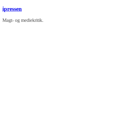
Skip
ipressen
to
content
Magt- og mediekritik.