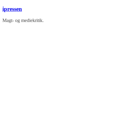
Skip
ipressen
to
content
Magt- og mediekritik.