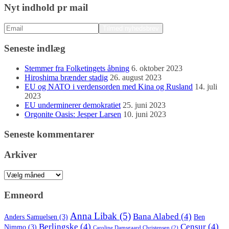
Nyt indhold pr mail
Seneste indlæg
Stemmer fra Folketingets åbning
6. oktober 2023
Hiroshima brænder stadig
26. august 2023
EU og NATO i verdensorden med Kina og Rusland
14. juli
2023
EU underminerer demokratiet
25. juni 2023
Orgonite Oasis: Jesper Larsen
10. juni 2023
Seneste kommentarer
Arkiver
Arkiver
Emneord
Anna Libak
(5)
Bana Alabed
(4)
Anders Samuelsen
(3)
Ben
Berlingske
(4)
Censur
(4)
Nimmo
(3)
Caroline Damsgaard Christensen
(2)