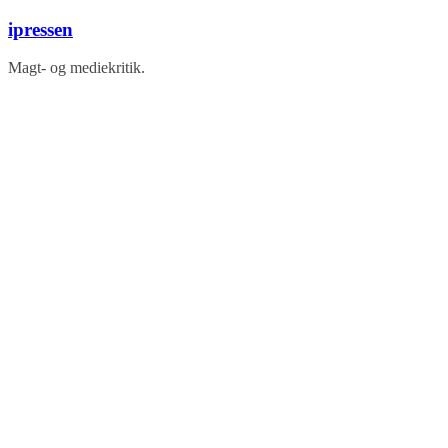
Skip
ipressen
to
content
Magt- og mediekritik.