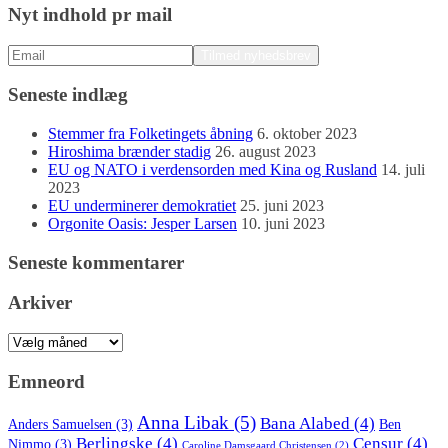
Nyt indhold pr mail
Seneste indlæg
Stemmer fra Folketingets åbning
6. oktober 2023
Hiroshima brænder stadig
26. august 2023
EU og NATO i verdensorden med Kina og Rusland
14. juli
2023
EU underminerer demokratiet
25. juni 2023
Orgonite Oasis: Jesper Larsen
10. juni 2023
Seneste kommentarer
Arkiver
Arkiver
Emneord
Anna Libak
(5)
Bana Alabed
(4)
Anders Samuelsen
(3)
Ben
Berlingske
(4)
Censur
(4)
Nimmo
(3)
Caroline Damsgaard Christensen
(2)