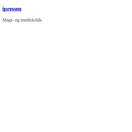
Skip
ipressen
to
content
Magt- og mediekritik.