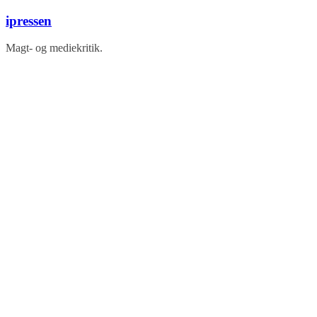
Skip
ipressen
to
content
Magt- og mediekritik.